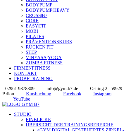
BODYPUMP
BODYPUMP|HEAVY
CROSS|B7
CORE
EASY|FIT
MOBI
PILATES
PRÄVENTIONSKURS
RÜCKEN|FIT
STEP
VINYASA|YOGA
ZUMBA FITNESS
FIRMENFITNESS
KONTAKT
PROBETRAINING
02961 9878309
info@gym-b7.de
Ostring 2 | 59929
Brilon
Kursbuchung
Facebook
Instagram
YouTube
STUDIO
EINBLICKE
ÜBERSICHT DER TRAININGSBEREICHE
eGYM DIGITAL GESTEUERTES ZIRKEL-