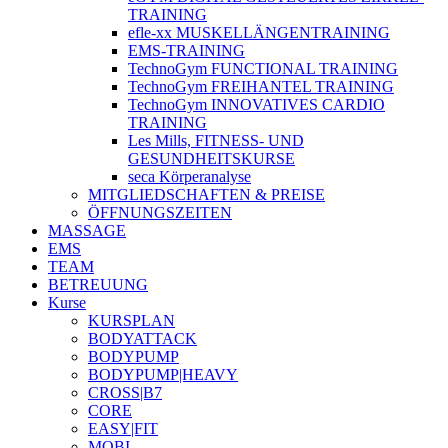
TRAINING
efle-xx MUSKELLÄNGENTRAINING
EMS-TRAINING
TechnoGym FUNCTIONAL TRAINING
TechnoGym FREIHANTEL TRAINING
TechnoGym INNOVATIVES CARDIO
TRAINING
Les Mills, FITNESS- UND
GESUNDHEITSKURSE
seca Körperanalyse
MITGLIEDSCHAFTEN & PREISE
ÖFFNUNGSZEITEN
MASSAGE
EMS
TEAM
BETREUUNG
Kurse
KURSPLAN
BODYATTACK
BODYPUMP
BODYPUMP|HEAVY
CROSS|B7
CORE
EASY|FIT
MOBI