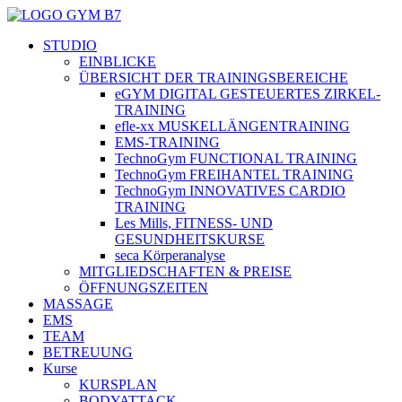
STUDIO
EINBLICKE
ÜBERSICHT DER TRAININGSBEREICHE
eGYM DIGITAL GESTEUERTES ZIRKEL-
TRAINING
efle-xx MUSKELLÄNGENTRAINING
EMS-TRAINING
TechnoGym FUNCTIONAL TRAINING
TechnoGym FREIHANTEL TRAINING
TechnoGym INNOVATIVES CARDIO
TRAINING
Les Mills, FITNESS- UND
GESUNDHEITSKURSE
seca Körperanalyse
MITGLIEDSCHAFTEN & PREISE
ÖFFNUNGSZEITEN
MASSAGE
EMS
TEAM
BETREUUNG
Kurse
KURSPLAN
BODYATTACK