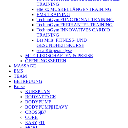
TRAINING
efle-xx MUSKELLÄNGENTRAINING
EMS-TRAINING
TechnoGym FUNCTIONAL TRAINING
TechnoGym FREIHANTEL TRAINING
TechnoGym INNOVATIVES CARDIO
TRAINING
Les Mills, FITNESS- UND
GESUNDHEITSKURSE
seca Körperanalyse
MITGLIEDSCHAFTEN & PREISE
ÖFFNUNGSZEITEN
MASSAGE
EMS
TEAM
BETREUUNG
Kurse
KURSPLAN
BODYATTACK
BODYPUMP
BODYPUMP|HEAVY
CROSS|B7
CORE
EASY|FIT
MOBI