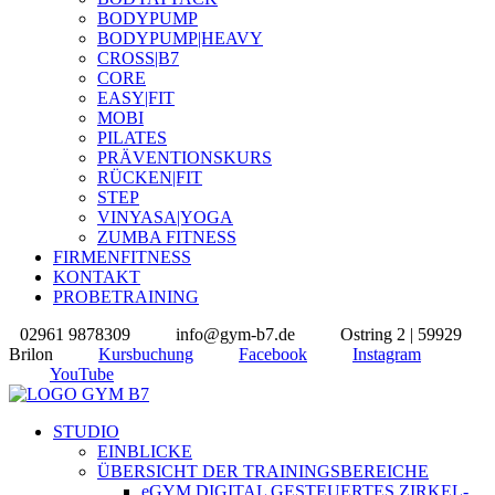
BODYPUMP
BODYPUMP|HEAVY
CROSS|B7
CORE
EASY|FIT
MOBI
PILATES
PRÄVENTIONSKURS
RÜCKEN|FIT
STEP
VINYASA|YOGA
ZUMBA FITNESS
FIRMENFITNESS
KONTAKT
PROBETRAINING
02961 9878309
info@gym-b7.de
Ostring 2 | 59929
Brilon
Kursbuchung
Facebook
Instagram
YouTube
STUDIO
EINBLICKE
ÜBERSICHT DER TRAININGSBEREICHE
eGYM DIGITAL GESTEUERTES ZIRKEL-