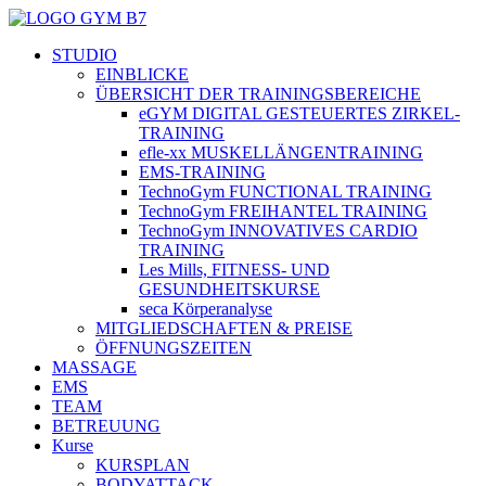
STUDIO
EINBLICKE
ÜBERSICHT DER TRAININGSBEREICHE
eGYM DIGITAL GESTEUERTES ZIRKEL-
TRAINING
efle-xx MUSKELLÄNGENTRAINING
EMS-TRAINING
TechnoGym FUNCTIONAL TRAINING
TechnoGym FREIHANTEL TRAINING
TechnoGym INNOVATIVES CARDIO
TRAINING
Les Mills, FITNESS- UND
GESUNDHEITSKURSE
seca Körperanalyse
MITGLIEDSCHAFTEN & PREISE
ÖFFNUNGSZEITEN
MASSAGE
EMS
TEAM
BETREUUNG
Kurse
KURSPLAN
BODYATTACK