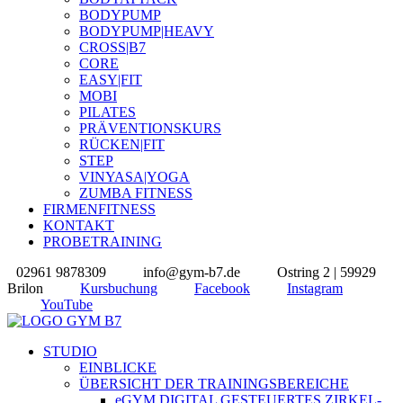
BODYPUMP
BODYPUMP|HEAVY
CROSS|B7
CORE
EASY|FIT
MOBI
PILATES
PRÄVENTIONSKURS
RÜCKEN|FIT
STEP
VINYASA|YOGA
ZUMBA FITNESS
FIRMENFITNESS
KONTAKT
PROBETRAINING
02961 9878309
info@gym-b7.de
Ostring 2 | 59929
Brilon
Kursbuchung
Facebook
Instagram
YouTube
STUDIO
EINBLICKE
ÜBERSICHT DER TRAININGSBEREICHE
eGYM DIGITAL GESTEUERTES ZIRKEL-