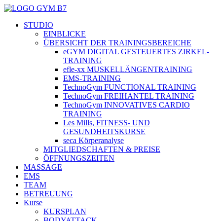
STUDIO
EINBLICKE
ÜBERSICHT DER TRAININGSBEREICHE
eGYM DIGITAL GESTEUERTES ZIRKEL-
TRAINING
efle-xx MUSKELLÄNGENTRAINING
EMS-TRAINING
TechnoGym FUNCTIONAL TRAINING
TechnoGym FREIHANTEL TRAINING
TechnoGym INNOVATIVES CARDIO
TRAINING
Les Mills, FITNESS- UND
GESUNDHEITSKURSE
seca Körperanalyse
MITGLIEDSCHAFTEN & PREISE
ÖFFNUNGSZEITEN
MASSAGE
EMS
TEAM
BETREUUNG
Kurse
KURSPLAN
BODYATTACK